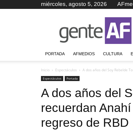
miércoles, agosto 5, 2026
AFme
GenteAF
PORTADA
AFMEDIOS
CULTURA
Inicio
Espectáculos
A dos años del Soy Rebelde Tou
Espectáculos
Portada
A dos años del S
recuerdan Anahí 
regreso de RBD