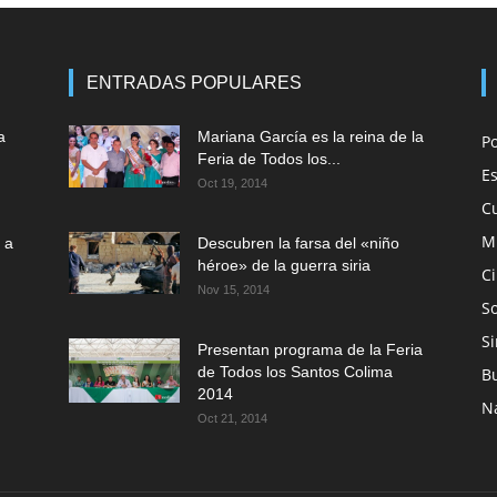
ENTRADAS POPULARES
a
Mariana García es la reina de la
P
Feria de Todos los...
E
Oct 19, 2014
C
M
 a
Descubren la farsa del «niño
héroe» de la guerra siria
C
Nov 15, 2014
So
Si
Presentan programa de la Feria
de Todos los Santos Colima
B
2014
N
Oct 21, 2014