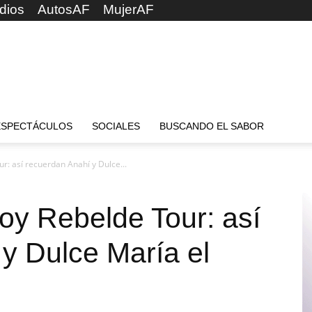
dios
AutosAF
MujerAF
ESPECTÁCULOS
SOCIALES
BUSCANDO EL SABOR
r: así recuerdan Anahí y Dulce...
oy Rebelde Tour: así
y Dulce María el