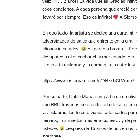
veliz
… 2 años! La vida vuela!! Gracias infin
esos conciertos. A cada persona que creció con
llevaré por siempre. Eso es infinito!
X Siempre
En otro texto, la artista se dedicó una carta ínt
adversidades de salud que enfrentó en la gira: “
riñones infectados.
Ya parecía broma… Pero e
desaparecía al escuchar el primer acorde. Y si, 
tienes a tu uniforme y tu corbata, a tu estrella 
https://www.instagram.com/p/DNznhCLWhcx/
Por su parte, Dulce María compartió un emotivo 
con RBD tras más de una década de separación.
las palabras, las fotos o videos adecuados par
nervios, mis miedos, mis emociones… y de pro
ustedes
después de 15 años de no vernos, de
intérprete.