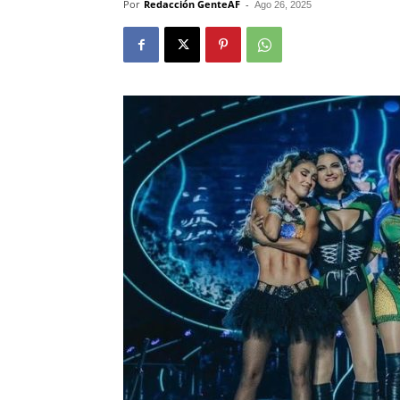
Por
Redacción GenteAF
-
Ago 26, 2025