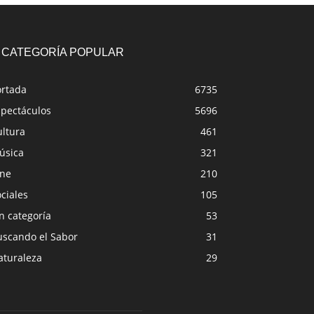
CATEGORÍA POPULAR
ortada
6735
spectáculos
5696
ultura
461
úsica
321
ine
210
ciales
105
n categoría
53
uscando el Sabor
31
aturaleza
29