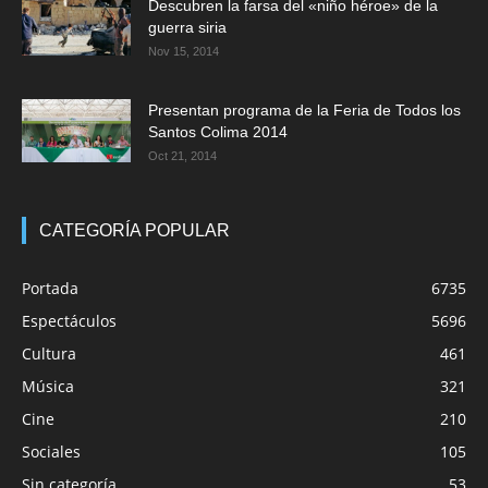
Descubren la farsa del «niño héroe» de la
guerra siria
Nov 15, 2014
Presentan programa de la Feria de Todos los
Santos Colima 2014
Oct 21, 2014
CATEGORÍA POPULAR
Portada
6735
Espectáculos
5696
Cultura
461
Música
321
Cine
210
Sociales
105
Sin categoría
53