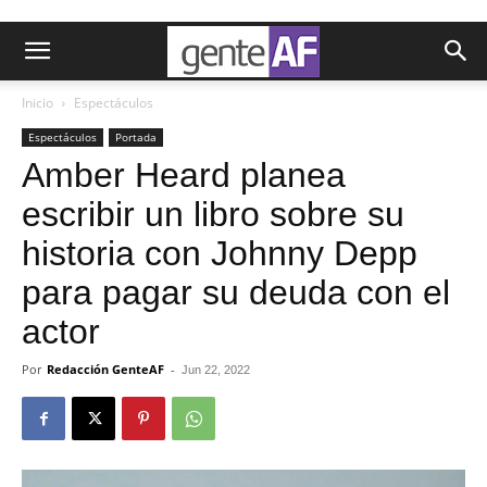
Inicio
Espectáculos
Espectáculos
Portada
Amber Heard planea
escribir un libro sobre su
historia con Johnny Depp
para pagar su deuda con el
actor
Por
Redacción GenteAF
-
Jun 22, 2022