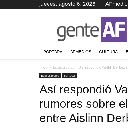
jueves, agosto 6, 2026
AFmedio
GenteAF
PORTADA
AFMEDIOS
CULTURA
Inicio
Espectáculos
Así respondió Vadhir Derbez a
Espectáculos
Portada
Así respondió Va
rumores sobre e
entre Aislinn De