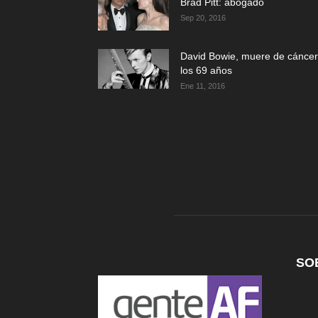
Brad Pitt: abogado
Sep 20, 2016
David Bowie, muere de cáncer
los 69 años
Ene 11, 2016
SO