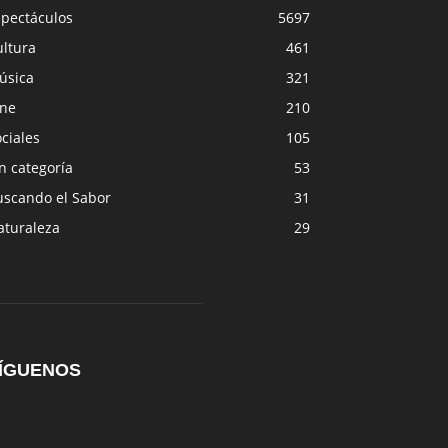
spectáculos
5697
ultura
461
úsica
321
ine
210
ciales
105
n categoría
53
uscando el Sabor
31
aturaleza
29
ÍGUENOS