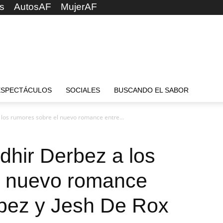
s
AutosAF
MujerAF
ESPECTÁCULOS
SOCIALES
BUSCANDO EL SABOR
 los rumores sobre el nuevo romance entre...
dhir Derbez a los
l nuevo romance
rbez y Jesh De Rox