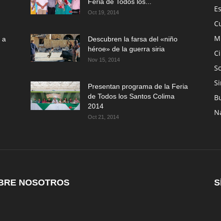
Feria de Todos los...
E
Oct 19, 2014
C
M
 a
Descubren la farsa del «niño
héroe» de la guerra siria
C
Nov 15, 2014
So
Si
Presentan programa de la Feria
de Todos los Santos Colima
B
2014
N
Oct 21, 2014
BRE NOSOTROS
S