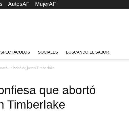
s
AutosAF
MujerAF
ESPECTÁCULOS
SOCIALES
BUSCANDO EL SABOR
bortó un bebé de Justin Timberlake
onfiesa que abortó
n Timberlake