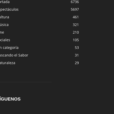
ortada
6736
spectáculos
5697
ultura
461
úsica
321
ine
210
ciales
105
n categoría
53
uscando el Sabor
31
aturaleza
29
ÍGUENOS