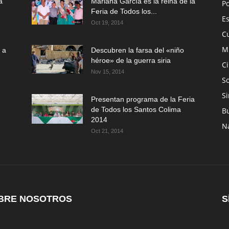
a
Mariana García es la reina de la
P
Feria de Todos los...
E
Oct 19, 2014
C
M
 a
Descubren la farsa del «niño
héroe» de la guerra siria
C
Nov 15, 2014
So
Si
Presentan programa de la Feria
de Todos los Santos Colima
B
2014
N
Oct 21, 2014
BRE NOSOTROS
S