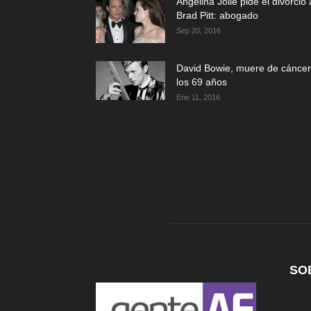
Angelina Jolie pide el divorcio 
Brad Pitt: abogado
Sep 20, 2016
David Bowie, muere de cáncer
los 69 años
Ene 11, 2016
SO