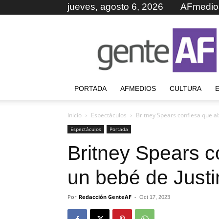
jueves, agosto 6, 2026
AFmedio
GenteAF
PORTADA
AFMEDIOS
CULTURA
Inicio
Espectáculos
Britney Spears confiesa que a
Espectáculos
Portada
Britney Spears c
un bebé de Justi
Por
Redacción GenteAF
-
Oct 17, 2023