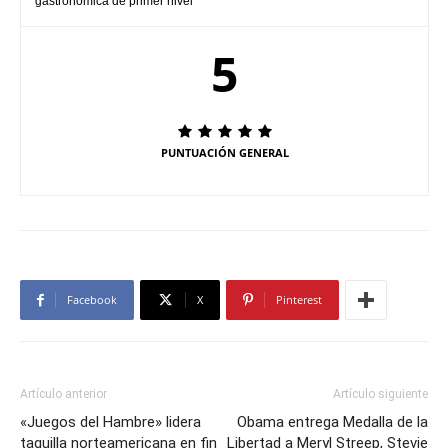
gastronómica de primer nivel
5
PUNTUACIÓN GENERAL
Facebook
X
Pinterest
Artículo anterior
Artículo siguiente
«Juegos del Hambre» lidera
Obama entrega Medalla de la
taquilla norteamericana en fin
Libertad a Meryl Streep, Stevie