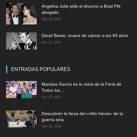
Angelina Jolie pide el divorcio a Brad Pitt:
abogado
Sep 20, 2016
David Bowie, muere de cáncer a los 69 años
Ene 11, 2016
ENTRADAS POPULARES
Mariana García es la reina de la Feria de
Todos los...
Oct 19, 2014
Descubren la farsa del «niño héroe» de la
guerra siria
Nov 15, 2014