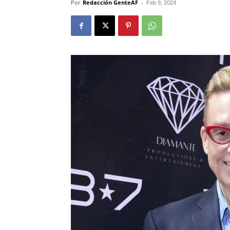
Por
Redacción GenteAF
-
Feb 9, 2024