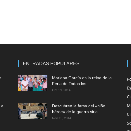
ENTRADAS POPULARES
a
Mariana García es la reina de la
P
Feria de Todos los...
E
Oct 19, 2014
C
M
 a
Descubren la farsa del «niño
héroe» de la guerra siria
C
Nov 15, 2014
So