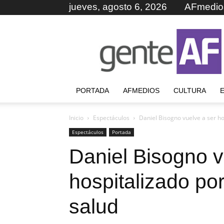
jueves, agosto 6, 2026
AFmedio
GenteAF
PORTADA
AFMEDIOS
CULTURA
Inicio
Espectáculos
Daniel Bisogno vuelve a ser h
Espectáculos
Portada
Daniel Bisogno v
hospitalizado po
salud