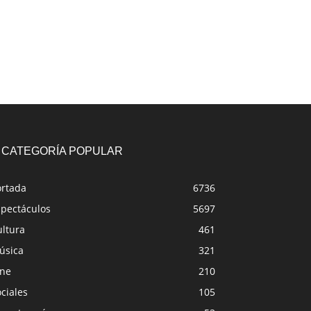
CATEGORÍA POPULAR
ortada
6736
spectáculos
5697
ultura
461
úsica
321
ine
210
ciales
105