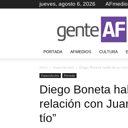
jueves, agosto 6, 2026
AFmedio
GenteAF
PORTADA
AFMEDIOS
CULTURA
Inicio
Espectáculos
Diego Boneta habla de su cerca
Espectáculos
Portada
Diego Boneta ha
relación con Juan
tío”