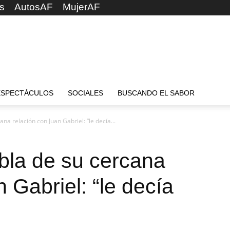
s
AutosAF
MujerAF
ESPECTÁCULOS
SOCIALES
BUSCANDO EL SABOR
na relación con Juan Gabriel: “le decía...
bla de su cercana
 Gabriel: “le decía