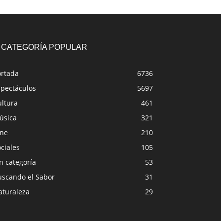
CATEGORÍA POPULAR
ortada
6736
spectáculos
5697
ultura
461
úsica
321
ine
210
ciales
105
n categoría
53
uscando el Sabor
31
aturaleza
29