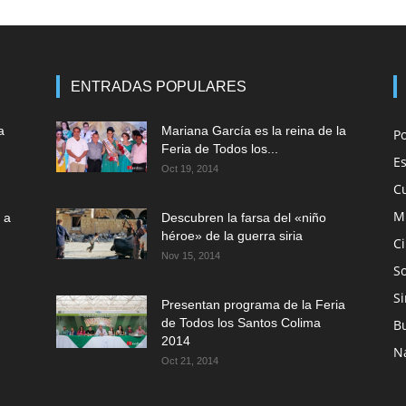
ENTRADAS POPULARES
a
Mariana García es la reina de la
P
Feria de Todos los...
E
Oct 19, 2014
C
M
 a
Descubren la farsa del «niño
héroe» de la guerra siria
C
Nov 15, 2014
So
Si
Presentan programa de la Feria
de Todos los Santos Colima
B
2014
N
Oct 21, 2014