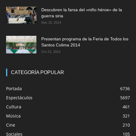
Descubren la farsa del «niño héroe» de la
guerra siria
Nov 15, 2014
Presentan programa de la Feria de Todos los
Santos Colima 2014
Oct 21, 2014
CATEGORÍA POPULAR
Portada
6736
Espectáculos
5697
Cultura
461
Música
321
Cine
210
Sociales
105