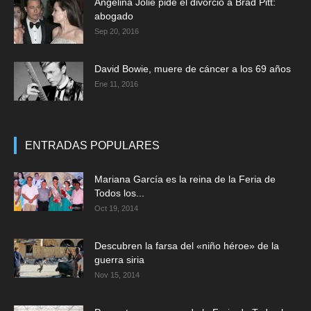
Angelina Jolie pide el divorcio a Brad Pitt:
abogado
Sep 20, 2016
David Bowie, muere de cáncer a los 69 años
Ene 11, 2016
ENTRADAS POPULARES
Mariana García es la reina de la Feria de
Todos los...
Oct 19, 2014
Descubren la farsa del «niño héroe» de la
guerra siria
Nov 15, 2014