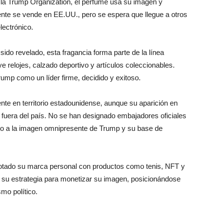
la Trump Organization, el perfume usa su imagen y
te se vende en EE.UU., pero se espera que llegue a otros
lectrónico.
sido revelado, esta fragancia forma parte de la línea
e relojes, calzado deportivo y artículos coleccionables.
rump como un líder firme, decidido y exitoso.
nte en territorio estadounidense, aunque su aparición en
és fuera del país. No se han designado embajadores oficiales
orno a la imagen omnipresente de Trump y su base de
otado su marca personal con productos como tenis, NFT y
e su estrategia para monetizar su imagen, posicionándose
smo político.