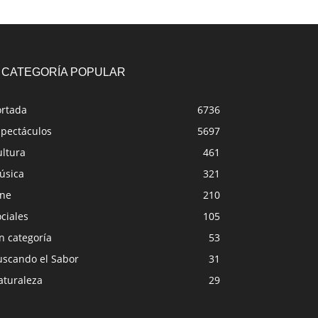
CATEGORÍA POPULAR
ortada
6736
spectáculos
5697
ultura
461
úsica
321
ine
210
ciales
105
n categoría
53
uscando el Sabor
31
aturaleza
29