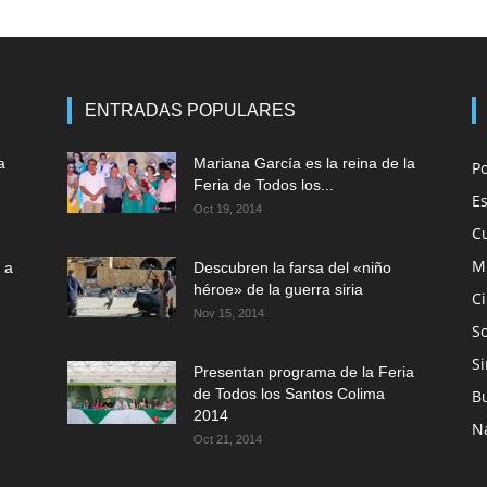
ENTRADAS POPULARES
a
Mariana García es la reina de la
P
Feria de Todos los...
E
Oct 19, 2014
C
M
 a
Descubren la farsa del «niño
héroe» de la guerra siria
C
Nov 15, 2014
So
Si
Presentan programa de la Feria
de Todos los Santos Colima
B
2014
N
Oct 21, 2014