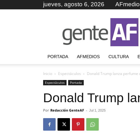
jueves, agosto 6, 2026
AFmedio
GenteAF
PORTADA
AFMEDIOS
CULTURA
Inicio
Espectáculos
Donald Trump lanza perfume d
Espectáculos
Portada
Donald Trump la
Por
Redacción GenteAF
-
Jul 1, 2025