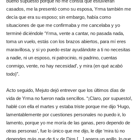
bueno supuesto porque no me consta que estuvieran
casados, me la presentó como su esposa, Yrma también me
decía que era su esposo; sin embargo, había como
situaciones de que me confirmaba y me cancelaba y yo
terminé diciéndole ‘Yrma, vente a cantar, no pasada nada,
toma un vuelo, estás con los brazos abiertos, para mí eres
maravillosa, y si yo puedo estar ayudándote a ti no necesitas
a nadie, ni un esposo, ni patrocinio, ni padrino, cuentas
conmigo, vente, no hay necesidad’, y mira (en qué acabó
todo)”.
Acto seguido, Mejuto dejó entrever que los últimos días de
vida de Yrma no fueron nada sencillos. “¡Claro, por supuesto!,
hablé con ella el martes y estaba triste porque me dijo ‘Hugo,
lamentablemente por cuestiones personales no puedo ir, lo
lamento, porque yo me moría de las ganas, pero dependo de
otras personas’, fue lo único que me dijo, le dije ‘mira tú no
dependes más que de ti y de Dios […] agarra un anillo, lo que