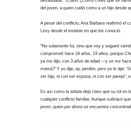
defraudada. “¡Claro! ¿Cómo crees que se siente 
del joven, a quien cuidó como a un hijo desde 
A pesar del conflicto, Ana Bárbara reafirmó e
Levy desde el instante en que los conoció.
“No solamente fui, sino que soy y seguiré siend
comprometí hace 18 años, 19 años, porque Che
ya me dijo, con 3 años de edad —y se me hace 
mamá?’ Y yo dije, ay, perdón, pero yo le dije: ‘
ser hija, ni con ser esposa, ni con ser pareja”, 
Es así como la artista dejó claro que su rol en 
cualquier conflicto familiar. Aunque subrayó qu
joven, quien por ahora se encuentra concentrado