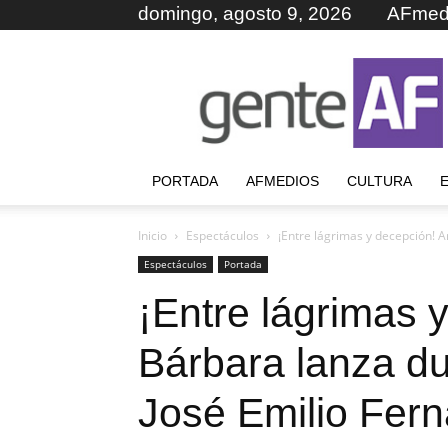
domingo, agosto 9, 2026
AFmed
GenteAF
PORTADA
AFMEDIOS
CULTURA
Inicio
Espectáculos
¡Entre lágrimas y decepción! A
Espectáculos
Portada
¡Entre lágrimas 
Bárbara lanza d
José Emilio Fer