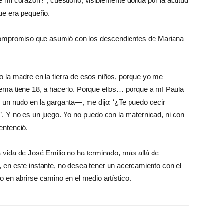
mi corazón?”, cuestionó, visiblemente dolida por la actitud
que era pequeño.
l compromiso que asumió con los descendientes de Mariana
o la madre en la tierra de esos niños, porque yo me
ma tiene 18, a hacerlo. Porque ellos… porque a mí Paula
un nudo en la garganta—, me dijo: ‘¿Te puedo decir
Sí’. Y no es un juego. Yo no puedo con la maternidad, ni con
sentenció.
la vida de José Emilio no ha terminado, más allá de
e, en este instante, no desea tener un acercamiento con el
 en abrirse camino en el medio artístico.