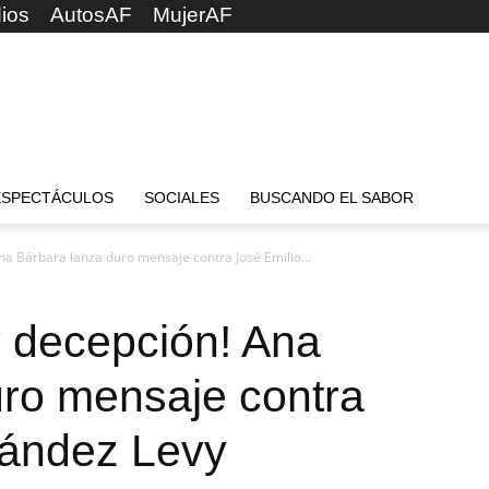
ios
AutosAF
MujerAF
ESPECTÁCULOS
SOCIALES
BUSCANDO EL SABOR
na Bárbara lanza duro mensaje contra José Emilio...
y decepción! Ana
uro mensaje contra
nández Levy