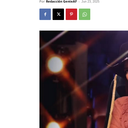
Por
Redacción GenteAF
-
Jun 23, 2025