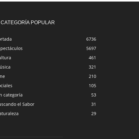
CATEGORÍA POPULAR
ortada
6736
spectáculos
5697
ultura
461
úsica
321
ine
210
ciales
105
n categoría
53
uscando el Sabor
31
aturaleza
29