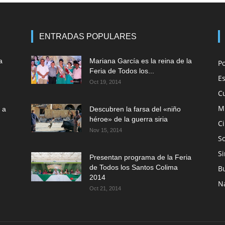
ENTRADAS POPULARES
a
Mariana García es la reina de la
P
Feria de Todos los...
E
Oct 19, 2014
C
M
 a
Descubren la farsa del «niño
héroe» de la guerra siria
C
Nov 15, 2014
So
Si
Presentan programa de la Feria
de Todos los Santos Colima
B
2014
N
Oct 21, 2014