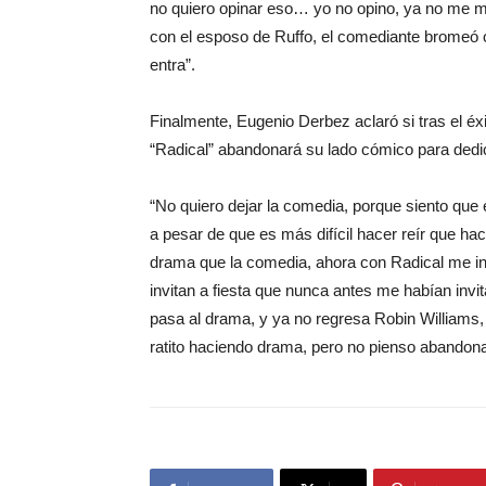
no quiero opinar eso… yo no opino, ya no me me
con el esposo de Ruffo, el comediante bromeó c
entra”.
Finalmente, Eugenio Derbez aclaró si tras el é
“Radical” abandonará su lado cómico para dedic
“No quiero dejar la comedia, porque siento que
a pesar de que es más difícil hacer reír que ha
drama que la comedia, ahora con Radical me in
invitan a fiesta que nunca antes me habían inv
pasa al drama, y ya no regresa Robin Williams
ratito haciendo drama, pero no pienso abandona