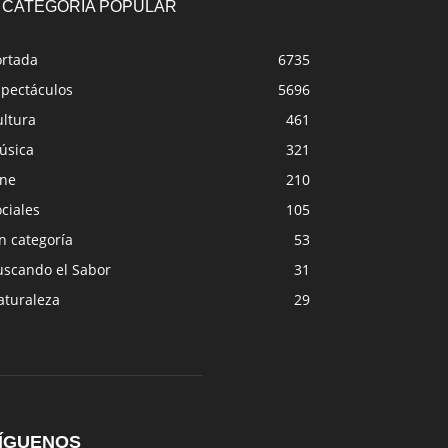
CATEGORÍA POPULAR
ortada
6735
spectáculos
5696
ultura
461
úsica
321
ine
210
ciales
105
n categoría
53
uscando el Sabor
31
aturaleza
29
ÍGUENOS