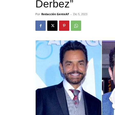
Derbez”
Por
Redacción GenteAF
-
Dic 5, 2023