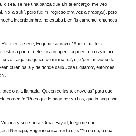
, o sea, se me una panza que ahí te encargo, me veo
o la sufrí, pero fue mi regreso otra vez a (trabajar), pero
ucha incertidumbre, no estaba bien físicamente, entonces
a Ruffo en la serie, Eugenio subrayó: “Ahí sí fue José
je ‘estaría padre meter una imagen’, aquí entre nos yo fui el
no yo traigo los genes de mi mamá’, dije ‘pon un video de
ean quién baila y de dónde salió José Eduardo’, entonces
on”.
 al precio a la llamada “Queen de las telenovelas” para que
olo comentó: “Pues que lo haga por su hijo, que lo haga por
e Victoria y su esposo Omar Fayad, luego de que
bajar a Noruega, Eugenio únicamente dijo: “Yo no sé, o sea