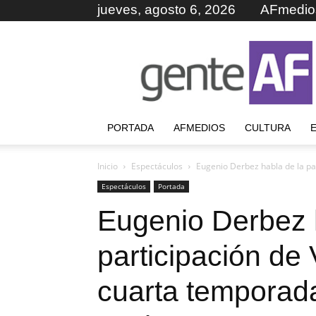
jueves, agosto 6, 2026
AFmedio
GenteAF
PORTADA
AFMEDIOS
CULTURA
Inicio
Espectáculos
Eugenio Derbez habla de la part
Espectáculos
Portada
Eugenio Derbez 
participación de 
cuarta temporada