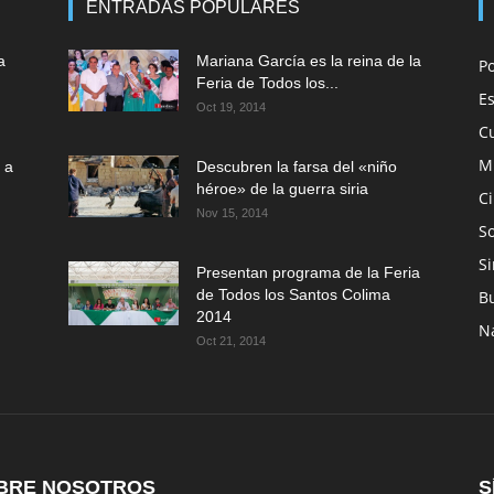
ENTRADAS POPULARES
a
Mariana García es la reina de la
P
Feria de Todos los...
E
Oct 19, 2014
C
M
 a
Descubren la farsa del «niño
héroe» de la guerra siria
C
Nov 15, 2014
So
Si
Presentan programa de la Feria
de Todos los Santos Colima
B
2014
N
Oct 21, 2014
BRE NOSOTROS
S