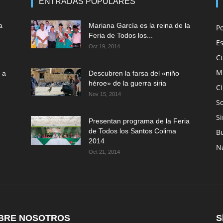
ENTRADAS POPULARES
a
Mariana García es la reina de la
P
Feria de Todos los...
E
Oct 19, 2014
C
M
 a
Descubren la farsa del «niño
héroe» de la guerra siria
C
Nov 15, 2014
So
Si
Presentan programa de la Feria
de Todos los Santos Colima
B
2014
N
Oct 21, 2014
BRE NOSOTROS
S