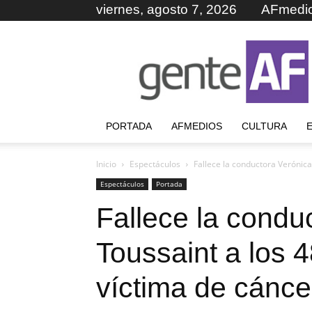
viernes, agosto 7, 2026
AFmedi
GenteAF
PORTADA
AFMEDIOS
CULTURA
Inicio
Espectáculos
Fallece la conductora Verónica
Espectáculos
Portada
Fallece la condu
Toussaint a los 
víctima de cánce