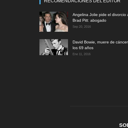
RECOMENDACIONES DEL EDITOR
Angelina Jolie pide el divorcio 
Brad Pitt: abogado
Sep 20, 2016
David Bowie, muere de cáncer
los 69 años
Ene 11, 2016
SO