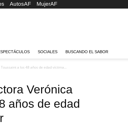
os
AutosAF
MujerAF
ESPECTÁCULOS
SOCIALES
BUSCANDO EL SABOR
 Toussaint a los 48 años de edad víctima...
ctora Verónica
48 años de edad
r