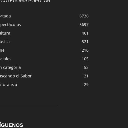
CATEGORÍA POPULAR
ortada
6736
spectáculos
5697
ultura
461
úsica
321
ine
210
ciales
105
n categoría
53
uscando el Sabor
31
aturaleza
29
ÍGUENOS