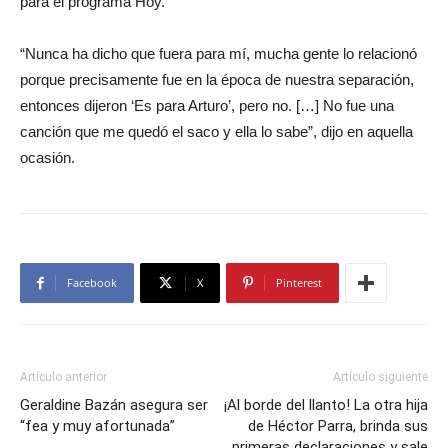
para el programa Hoy.
“Nunca ha dicho que fuera para mí, mucha gente lo relacionó
porque precisamente fue en la época de nuestra separación,
entonces dijeron ‘Es para Arturo’, pero no. […] No fue una
canción que me quedó el saco y ella lo sabe”, dijo en aquella
ocasión.
Facebook
X
Pinterest
Artículo anterior
Artículo siguiente
Geraldine Bazán asegura ser
¡Al borde del llanto! La otra hija
“fea y muy afortunada”
de Héctor Parra, brinda sus
primeras declaraciones y sale