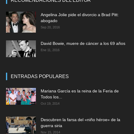
RECOMENDACIONES DEL EDITOR
Angelina Jolie pide el divorcio a Brad Pitt:
abogado
Sep 20, 2016
David Bowie, muere de cáncer a los 69 años
Ene 11, 2016
ENTRADAS POPULARES
Mariana García es la reina de la Feria de
Todos los...
Oct 19, 2014
Descubren la farsa del «niño héroe» de la
guerra siria
Nov 15, 2014