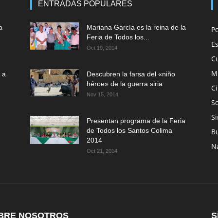
ENTRADAS POPULARES
a
Mariana García es la reina de la
P
Feria de Todos los...
E
Oct 19, 2014
C
M
 a
Descubren la farsa del «niño
héroe» de la guerra siria
C
Nov 15, 2014
So
Si
Presentan programa de la Feria
de Todos los Santos Colima
B
2014
N
Oct 21, 2014
BRE NOSOTROS
S