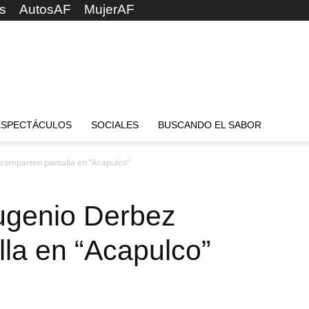
s
AutosAF
MujerAF
ESPECTÁCULOS
SOCIALES
BUSCANDO EL SABOR
 comparten pantalla en “Acapulco”
ugenio Derbez
la en “Acapulco”