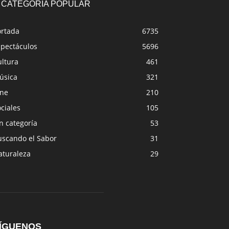
CATEGORÍA POPULAR
ortada
6735
spectáculos
5696
ultura
461
úsica
321
ine
210
ciales
105
n categoría
53
uscando el Sabor
31
aturaleza
29
ÍGUENOS