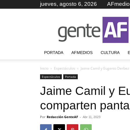
jueves, agosto 6, 2026
AFmedio
GenteAF
PORTADA
AFMEDIOS
CULTURA
Inicio
Espectáculos
Jaime Camil y Eugenio Derbez
Espectáculos
Portada
Jaime Camil y E
comparten pantal
Por
Redacción GenteAF
-
Abr 11, 2023