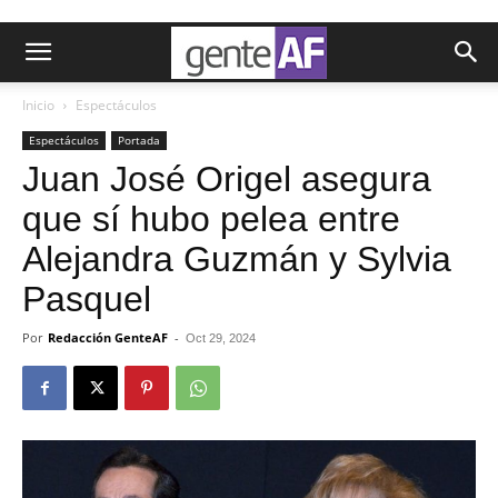
Inicio
Espectáculos
Espectáculos
Portada
Juan José Origel asegura
que sí hubo pelea entre
Alejandra Guzmán y Sylvia
Pasquel
Por
Redacción GenteAF
-
Oct 29, 2024