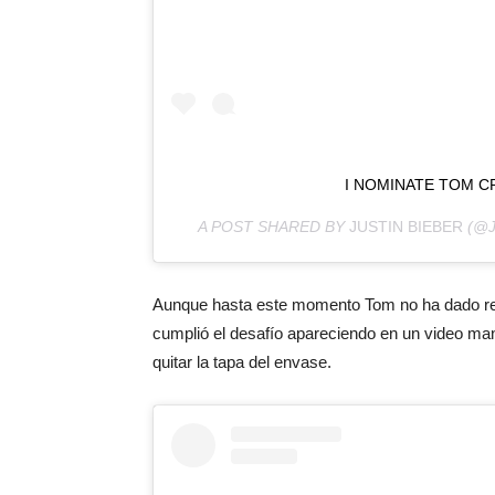
I NOMINATE TOM CR
A POST SHARED BY
JUSTIN BIEBER
(@J
Aunque hasta este momento Tom no ha dado respu
cumplió el desafío apareciendo en un video man
quitar la tapa del envase.