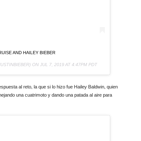
UISE AND HAILEY BIEBER
USTINBIEBER) ON
JUL 7, 2019 AT 4:47PM PDT
esta al reto, la que si lo hizo fue Hailey Baldwin, quien
ejando una cuatrimoto y dando una patada al aire para