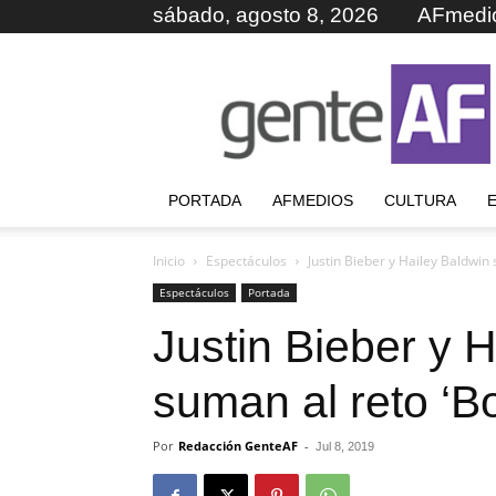
sábado, agosto 8, 2026
AFmedi
GenteAF
PORTADA
AFMEDIOS
CULTURA
Inicio
Espectáculos
Justin Bieber y Hailey Baldwin
Espectáculos
Portada
Justin Bieber y 
suman al reto ‘B
Por
Redacción GenteAF
-
Jul 8, 2019