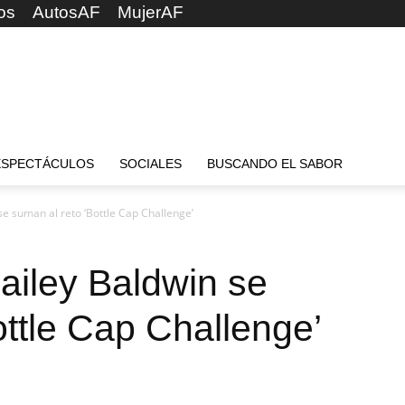
os
AutosAF
MujerAF
ESPECTÁCULOS
SOCIALES
BUSCANDO EL SABOR
 se suman al reto ‘Bottle Cap Challenge’
Hailey Baldwin se
ottle Cap Challenge’