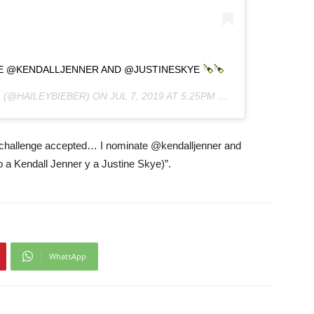
E @KENDALLJENNER AND @JUSTINESKYE
R
(@HAILEYBIEBER) ON
JUL 7, 2019 AT 5:25PM PDT
k challenge accepted… I nominate @kendalljenner and
 a Kendall Jenner y a Justine Skye)”.
WhatsApp