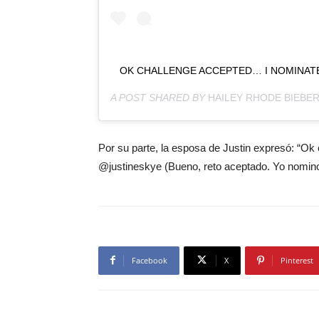
OK CHALLENGE ACCEPTED… I NOMINAT
A POST SHARED BY
HAILEY RHODE BIEBE
Por su parte, la esposa de Justin expresó: “O
@justineskye (Bueno, reto aceptado. Yo nomino
Facebook
X
Pinterest