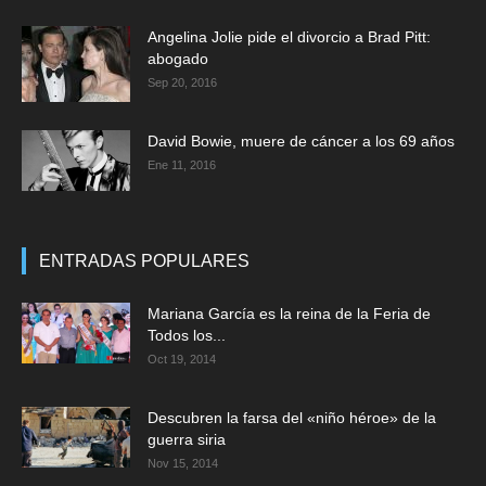
Angelina Jolie pide el divorcio a Brad Pitt:
abogado
Sep 20, 2016
David Bowie, muere de cáncer a los 69 años
Ene 11, 2016
ENTRADAS POPULARES
Mariana García es la reina de la Feria de
Todos los...
Oct 19, 2014
Descubren la farsa del «niño héroe» de la
guerra siria
Nov 15, 2014