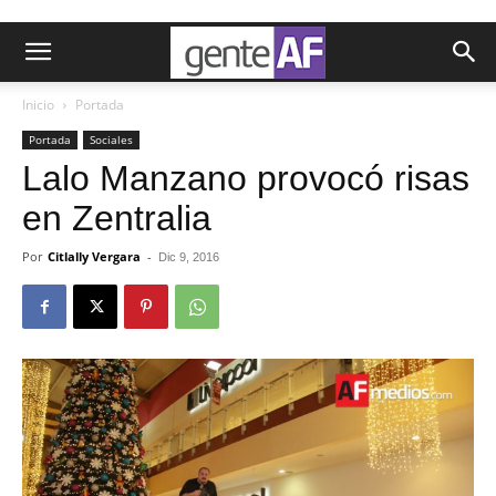
Inicio
Portada
Portada
Sociales
Lalo Manzano provocó risas
en Zentralia
Por
Citlally Vergara
-
Dic 9, 2016