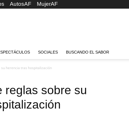
os
AutosAF
MujerAF
ESPECTÁCULOS
SOCIALES
BUSCANDO EL SABOR
u herencia tras hospitalización
reglas sobre su
pitalización