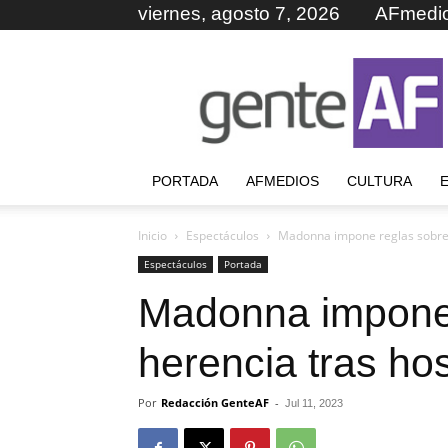
viernes, agosto 7, 2026
AFmedi
GenteAF
PORTADA
AFMEDIOS
CULTURA
Inicio
Espectáculos
Madonna impone reglas sobre s
Espectáculos
Portada
Madonna impone 
herencia tras hos
Por
Redacción GenteAF
-
Jul 11, 2023