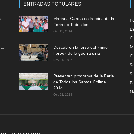
ENTRADAS POPULARES
a
Mariana García es la reina de la
P
Feria de Todos los...
E
Oct 19, 2014
C
M
 a
Descubren la farsa del «niño
héroe» de la guerra siria
C
Nov 15, 2014
So
Si
Presentan programa de la Feria
de Todos los Santos Colima
B
2014
N
Oct 21, 2014