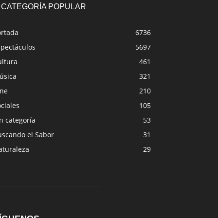
CATEGORÍA POPULAR
ortada
6736
spectáculos
5697
ultura
461
úsica
321
ine
210
ciales
105
n categoría
53
uscando el Sabor
31
aturaleza
29