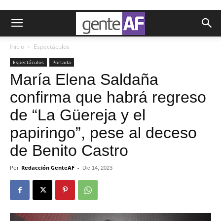
Inicio
Espectáculos
Espectáculos
Portada
María Elena Saldaña
confirma que habrá regreso
de “La Güereja y el
papiringo”, pese al deceso
de Benito Castro
Por
Redacción GenteAF
-
Dic 14, 2023