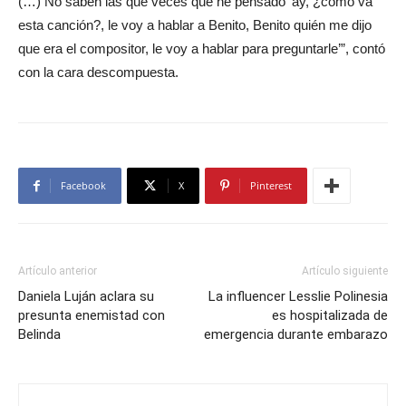
(…) No saben las que veces que he pensado ‘ay, ¿cómo va
esta canción?, le voy a hablar a Benito, Benito quién me dijo
que era el compositor, le voy a hablar para preguntarle’”, contó
con la cara descompuesta.
Facebook
X
Pinterest
Artículo anterior
Artículo siguiente
Daniela Luján aclara su
La influencer Lesslie Polinesia
presunta enemistad con
es hospitalizada de
Belinda
emergencia durante embarazo