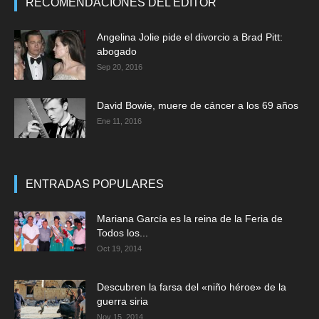
RECOMENDACIONES DEL EDITOR
Angelina Jolie pide el divorcio a Brad Pitt:
abogado
Sep 20, 2016
David Bowie, muere de cáncer a los 69 años
Ene 11, 2016
ENTRADAS POPULARES
Mariana García es la reina de la Feria de
Todos los...
Oct 19, 2014
Descubren la farsa del «niño héroe» de la
guerra siria
Nov 15, 2014