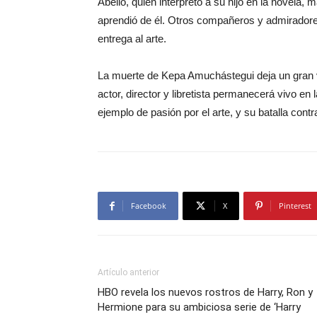
Abello, quien interpretó a su hijo en la novela, 
aprendió de él. Otros compañeros y admiradores
entrega al arte.
La muerte de Kepa Amuchástegui deja un gran v
actor, director y libretista permanecerá vivo en
ejemplo de pasión por el arte, y su batalla contr
Facebook
X
Pinterest
Artículo anterior
HBO revela los nuevos rostros de Harry, Ron y
Hermione para su ambiciosa serie de ‘Harry