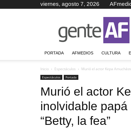
viernes, agosto 7, 2026
AFmedi
GenteAF
PORTADA
AFMEDIOS
CULTURA
Inicio
Espectáculos
Murió el actor Kepa Amucháste
Espectáculos
Portada
Murió el actor K
inolvidable pap
“Betty, la fea”