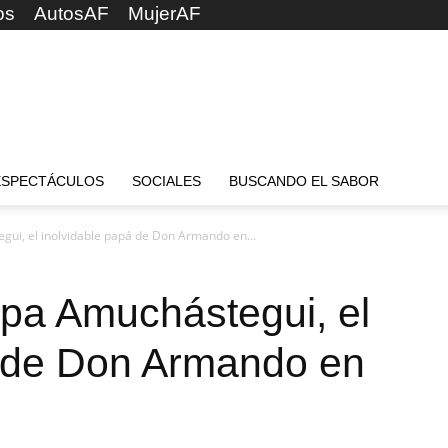
os
AutosAF
MujerAF
ESPECTÁCULOS
SOCIALES
BUSCANDO EL SABOR
gui, el inolvidable papá de Don Armando en...
epa Amuchástegui, el
á de Don Armando en