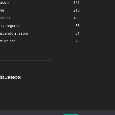
úsica
321
ine
210
ciales
105
n categoría
53
uscando el Sabor
31
aturaleza
29
ÍGUENOS