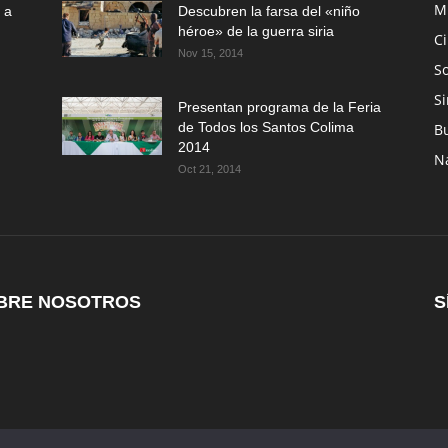
M
 a
Descubren la farsa del «niño
héroe» de la guerra siria
C
Nov 15, 2014
So
Si
Presentan programa de la Feria
de Todos los Santos Colima
B
2014
N
Oct 21, 2014
BRE NOSOTROS
S