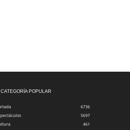
CATEGORÍA POPULAR
ortada
6736
spectáculos
5697
ultura
461