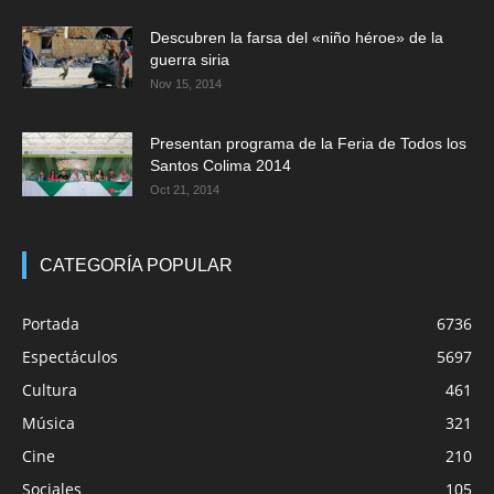
Descubren la farsa del «niño héroe» de la
guerra siria
Nov 15, 2014
Presentan programa de la Feria de Todos los
Santos Colima 2014
Oct 21, 2014
CATEGORÍA POPULAR
Portada
6736
Espectáculos
5697
Cultura
461
Música
321
Cine
210
Sociales
105