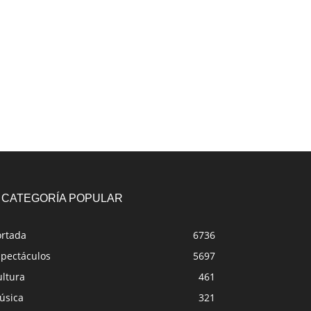
CATEGORÍA POPULAR
ortada
6736
spectáculos
5697
ultura
461
úsica
321