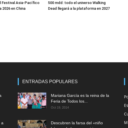
l Festival Asia-Pacífico
500 mdd: todo el universo Walking
 2026 en China
Dead llegará a la plataforma en 2027
ENTRADAS POPULARES
a
Mariana García es la reina de la
P
Feria de Todos los...
E
Oct 19, 2014
C
M
 a
Descubren la farsa del «niño