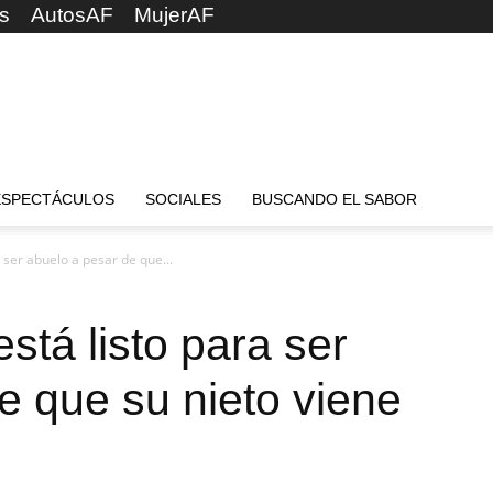
s
AutosAF
MujerAF
ESPECTÁCULOS
SOCIALES
BUSCANDO EL SABOR
 ser abuelo a pesar de que...
stá listo para ser
e que su nieto viene