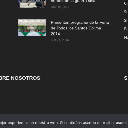
héroe» de la guerra siria
C
Nov 15, 2014
So
Si
Presentan programa de la Feria
de Todos los Santos Colima
B
2014
N
Oct 21, 2014
BRE NOSOTROS
S
jor experiencia en nuestra web. Si continúas usando este sitio, asumi