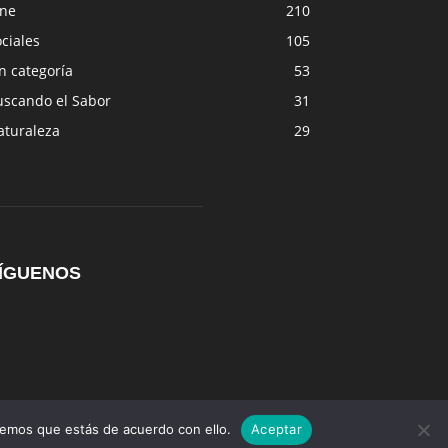
ine
210
ciales
105
n categoría
53
uscando el Sabor
31
aturaleza
29
ÍGUENOS
remos que estás de acuerdo con ello.
Aceptar
AFmedios
MujerAF
AutosAF