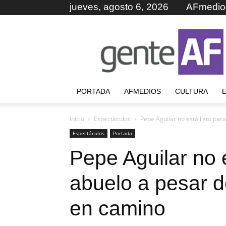
jueves, agosto 6, 2026
AFmedio
GenteAF
PORTADA
AFMEDIOS
CULTURA
Inicio
Espectáculos
Pepe Aguilar no está listo para
Espectáculos
Portada
Pepe Aguilar no e
abuelo a pesar d
en camino