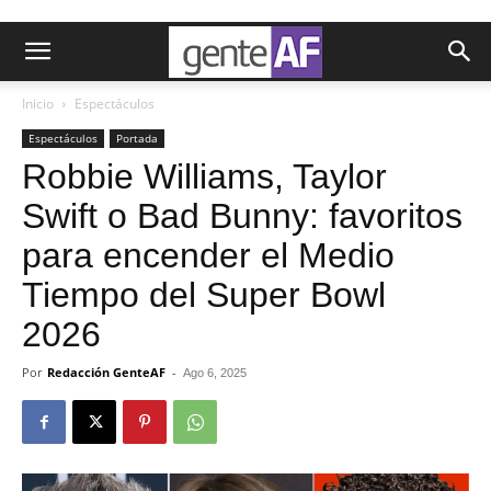
Inicio
Espectáculos
Espectáculos
Portada
Robbie Williams, Taylor
Swift o Bad Bunny: favoritos
para encender el Medio
Tiempo del Super Bowl
2026
Por
Redacción GenteAF
-
Ago 6, 2025