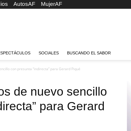
ios
AutosAF
MujerAF
ESPECTÁCULOS
SOCIALES
BUSCANDO EL SABOR
encillo con presunta “indirecta” para Gerard Piqué
ios de nuevo sencillo
directa” para Gerard