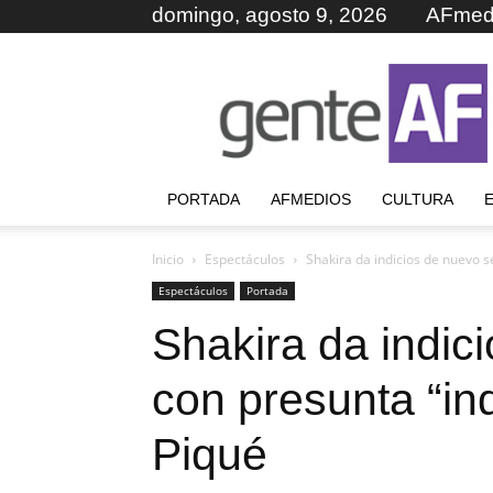
domingo, agosto 9, 2026
AFmed
GenteAF
PORTADA
AFMEDIOS
CULTURA
Inicio
Espectáculos
Shakira da indicios de nuevo s
Espectáculos
Portada
Shakira da indic
con presunta “in
Piqué