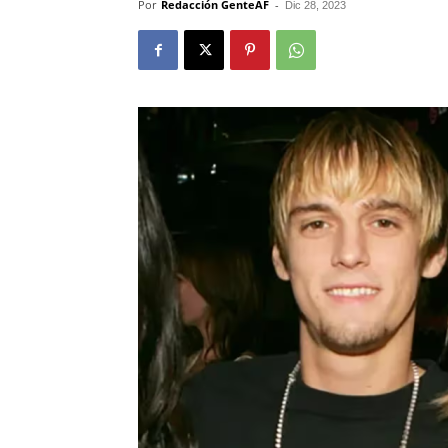
Por
Redacción GenteAF
-
Dic 28, 2023