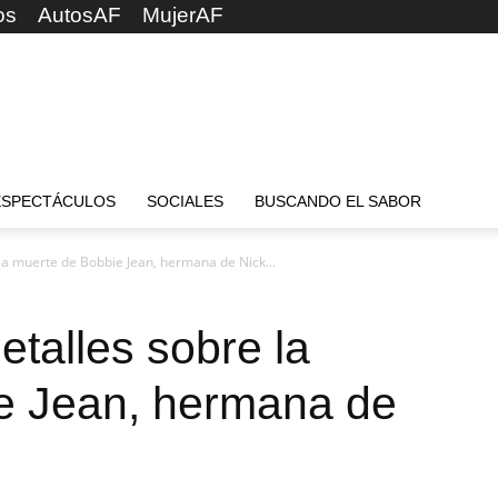
os
AutosAF
MujerAF
ESPECTÁCULOS
SOCIALES
BUSCANDO EL SABOR
la muerte de Bobbie Jean, hermana de Nick...
talles sobre la
e Jean, hermana de