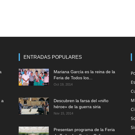
ENTRADAS POPULARES
a
Mariana García es la reina de la
P
Feria de Todos los...
E
Oct 19, 2014
C
M
 a
Descubren la farsa del «niño
héroe» de la guerra siria
C
Nov 15, 2014
So
Si
Presentan programa de la Feria