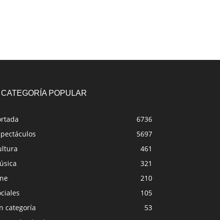
CATEGORÍA POPULAR
ortada
6736
spectáculos
5697
ultura
461
úsica
321
ine
210
ciales
105
n categoría
53