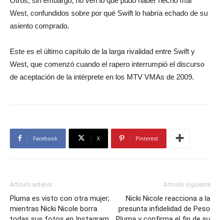
Otros, sin embargo, no ven lo que pudo haber hecho mal
West, confundidos sobre por qué Swift lo habría echado de su
asiento comprado.
Este es el último capítulo de la larga rivalidad entre Swift y
West, que comenzó cuando el rapero interrumpió el discurso
de aceptación de la intérprete en los MTV VMAs de 2009.
Facebook
X
Pinterest
Artículo anterior
Artículo siguiente
Pluma es visto con otra mujer;
Nicki Nicole reacciona a la
mientras Nicki Nicole borra
presunta infidelidad de Peso
todas sus fotos en Instagram
Pluma y confirma el fin de su