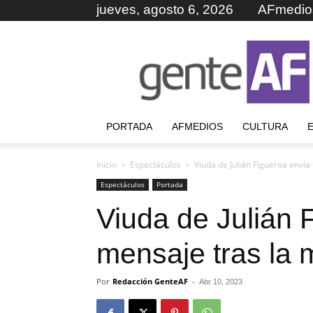
jueves, agosto 6, 2026
AFmedio
GenteAF
PORTADA
AFMEDIOS
CULTURA
Inicio
Espectáculos
Viuda de Julián Figueroa envía
Espectáculos
Portada
Viuda de Julián F
mensaje tras la 
Por
Redacción GenteAF
-
Abr 10, 2023