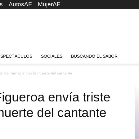
s
AutosAF
MujerAF
ESPECTÁCULOS
SOCIALES
BUSCANDO EL SABOR
 triste mensaje tras la muerte del cantante
igueroa envía triste
muerte del cantante