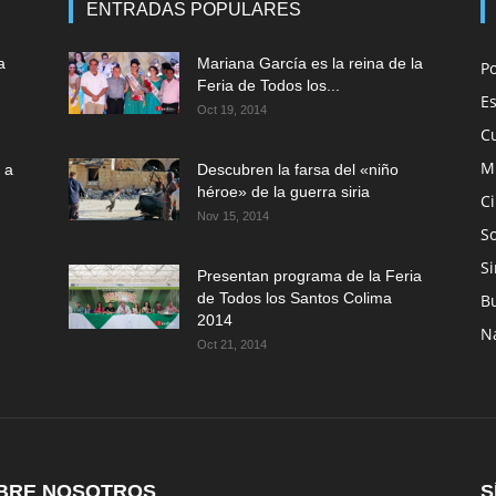
ENTRADAS POPULARES
a
Mariana García es la reina de la
P
Feria de Todos los...
E
Oct 19, 2014
C
M
 a
Descubren la farsa del «niño
héroe» de la guerra siria
C
Nov 15, 2014
So
Si
Presentan programa de la Feria
de Todos los Santos Colima
B
2014
N
Oct 21, 2014
BRE NOSOTROS
S