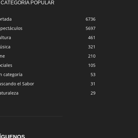
CATEGORÍA POPULAR
ortada
6736
spectáculos
5697
ultura
461
úsica
321
ine
210
ciales
105
n categoría
53
uscando el Sabor
31
aturaleza
29
ÍGUENOS