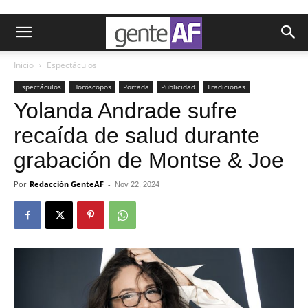
Inicio
Espectáculos
Espectáculos
Horóscopos
Portada
Publicidad
Tradiciones
Yolanda Andrade sufre
recaída de salud durante
grabación de Montse & Joe
Por
Redacción GenteAF
-
Nov 22, 2024