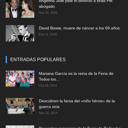
Angelina Jolie pide el divorcio a Brad Pitt:
abogado
Sep 20, 2016
David Bowie, muere de cáncer a los 69 años
Ene 11, 2016
ENTRADAS POPULARES
Mariana García es la reina de la Feria de
Todos los...
Oct 19, 2014
Descubren la farsa del «niño héroe» de la
guerra siria
Nov 15, 2014