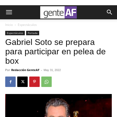
Inicio
Espectáculos
Espectáculos
Portada
Gabriel Soto se prepara
para participar en pelea de
box
Por
Redacción GenteAF
-
May 31, 2022