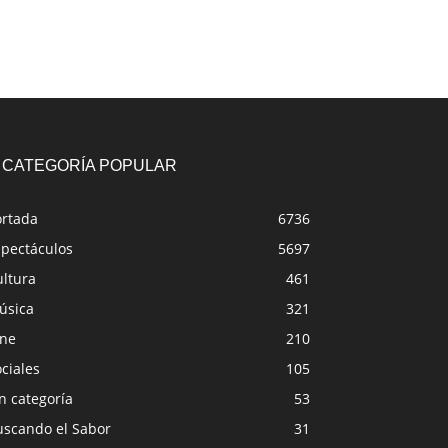
CATEGORÍA POPULAR
ortada
6736
spectáculos
5697
ultura
461
úsica
321
ine
210
ciales
105
n categoría
53
uscando el Sabor
31