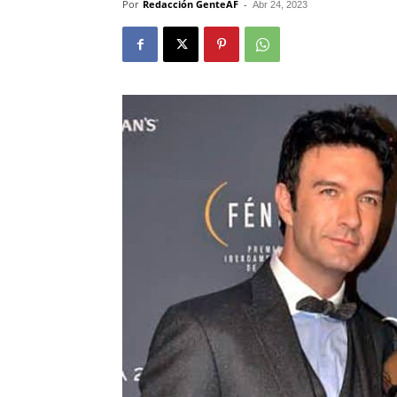
Por
Redacción GenteAF
-
Abr 24, 2023