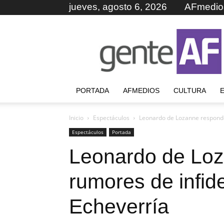
jueves, agosto 6, 2026
AFmedio
GenteAF
PORTADA
AFMEDIOS
CULTURA
Inicio
Espectáculos
Leonardo de Lozanne responde
Espectáculos
Portada
Leonardo de Loz
rumores de infid
Echeverría