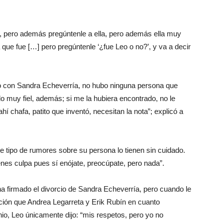
, pero además pregúntenle a ella, pero además ella muy
que fue […] pero pregúntenle ‘¿fue Leo o no?’, y va a decir
o con Sandra Echeverría, no hubo ninguna persona que
do muy fiel, además; si me la hubiera encontrado, no le
í chafa, patito que inventó, necesitan la nota”; explicó a
tipo de rumores sobre su persona lo tienen sin cuidado.
enes culpa pues sí enójate, preocúpate, pero nada”.
ha firmado el divorcio de Sandra Echeverría, pero cuando le
ción que Andrea Legarreta y Erik Rubín en cuanto
o, Leo únicamente dijo: “mis respetos, pero yo no