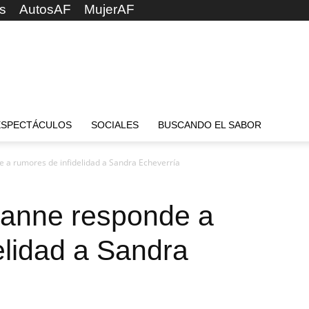
s
AutosAF
MujerAF
ESPECTÁCULOS
SOCIALES
BUSCANDO EL SABOR
 a rumores de infidelidad a Sandra Echeverría
anne responde a
elidad a Sandra