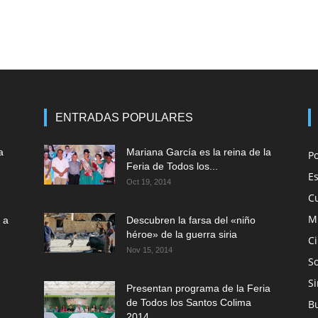
ENTRADAS POPULARES
a
Mariana García es la reina de la
P
Feria de Todos los...
E
Oct 19, 2014
C
M
 a
Descubren la farsa del «niño
héroe» de la guerra siria
C
Nov 15, 2014
So
Si
Presentan programa de la Feria
de Todos los Santos Colima
B
2014