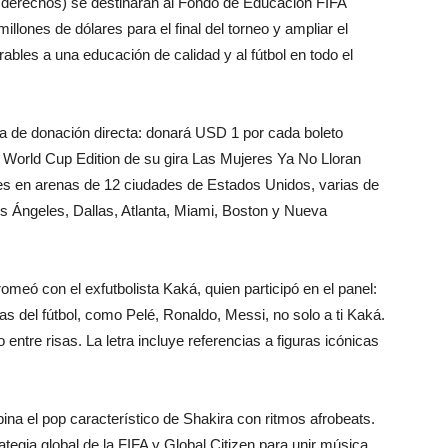
y derechos) se destinarán al Fondo de Educación FIFA
llones de dólares para el final del torneo y ampliar el
bles a una educación de calidad y al fútbol en todo el
 de donación directa: donará USD 1 por cada boleto
l World Cup Edition de su gira Las Mujeres Ya No Lloran
nes en arenas de 12 ciudades de Estados Unidos, varias de
os Ángeles, Dallas, Atlanta, Miami, Boston y Nueva
meó con el exfutbolista Kaká, quien participó en el panel:
s del fútbol, como Pelé, Ronaldo, Messi, no solo a ti Kaká.
entre risas. La letra incluye referencias a figuras icónicas
na el pop característico de Shakira con ritmos afrobeats.
ategia global de la FIFA y Global Citizen para unir música,