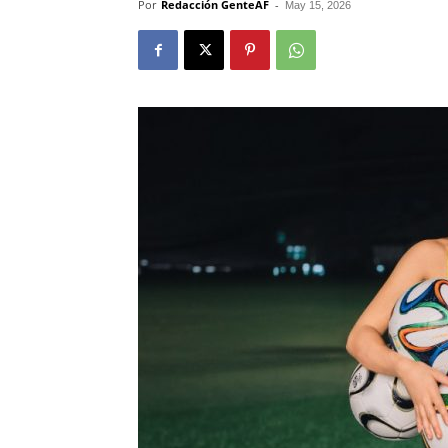
Por
Redacción GenteAF
-
May 15, 2026