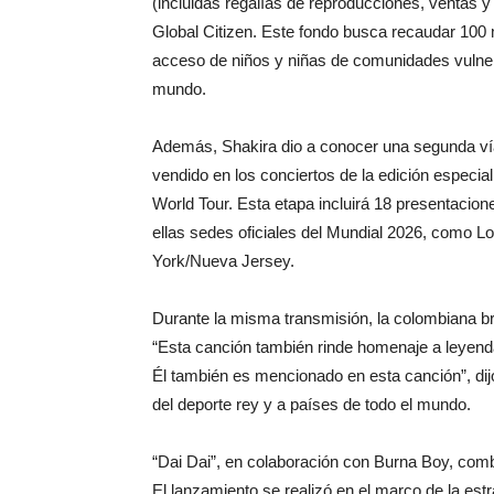
(incluidas regalías de reproducciones, ventas 
Global Citizen. Este fondo busca recaudar 100 mi
acceso de niños y niñas de comunidades vulnera
mundo.
Además, Shakira dio a conocer una segunda vía
vendido en los conciertos de la edición especia
World Tour. Esta etapa incluirá 18 presentacio
ellas sedes oficiales del Mundial 2026, como L
York/Nueva Jersey.
Durante la misma transmisión, la colombiana bro
“Esta canción también rinde homenaje a leyenda
Él también es mencionado en esta canción”, dijo 
del deporte rey y a países de todo el mundo.
“Dai Dai”, en colaboración con Burna Boy, combi
El lanzamiento se realizó en el marco de la estr