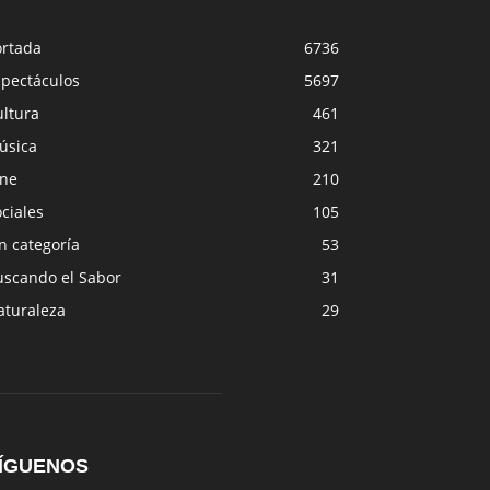
ortada
6736
spectáculos
5697
ultura
461
úsica
321
ine
210
ciales
105
n categoría
53
uscando el Sabor
31
aturaleza
29
ÍGUENOS