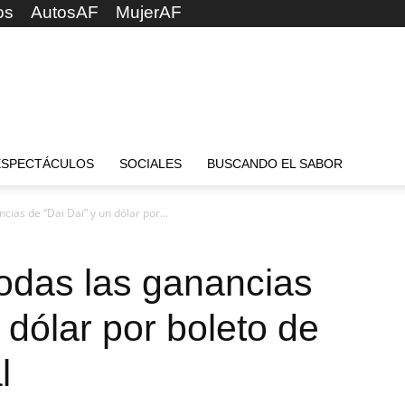
os
AutosAF
MujerAF
ESPECTÁCULOS
SOCIALES
BUSCANDO EL SABOR
ias de “Dai Dai” y un dólar por...
odas las ganancias
 dólar por boleto de
l