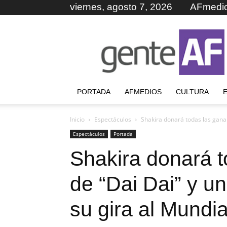
viernes, agosto 7, 2026
AFmedi
GenteAF
PORTADA
AFMEDIOS
CULTURA
Inicio
Espectáculos
Shakira donará todas las gananc
Espectáculos
Portada
Shakira donará t
de “Dai Dai” y un
su gira al Mundia