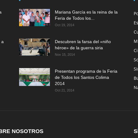
a
Mariana García es la reina de la
P
Feria de Todos los...
E
Oct 19, 2014
C
M
 a
Descubren la farsa del «niño
héroe» de la guerra siria
C
Nov 15, 2014
So
Si
Presentan programa de la Feria
de Todos los Santos Colima
B
2014
N
Oct 21, 2014
BRE NOSOTROS
S