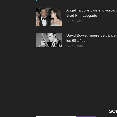
Angelina Jolie pide el divorcio 
Brad Pitt: abogado
Sep 20, 2016
David Bowie, muere de cáncer
los 69 años
Ene 11, 2016
SO